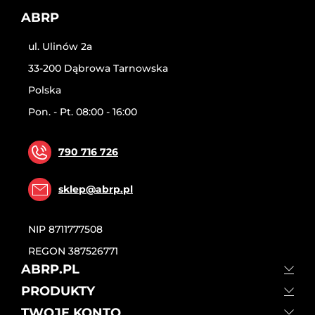
ABRP
ul. Ulinów 2a
33-200 Dąbrowa Tarnowska
Polska
Pon. - Pt. 08:00 - 16:00
790 716 726
sklep@abrp.pl
NIP
8711777508
REGON
387526771
ABRP.PL
PRODUKTY
TWOJE KONTO