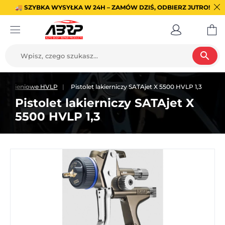
🚚 SZYBKA WYSYŁKA W 24H – ZAMÓW DZIŚ, ODBIERZ JUTRO!
search
skociśnieniowe HVLP
Pistolet lakierniczy SATAjet X 5500 HVLP 1,3
Pistolet lakierniczy SATAjet X
5500 HVLP 1,3