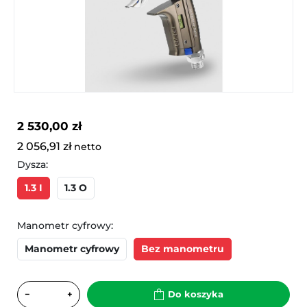
2 530,00 zł
2 056,91 zł
netto
Dysza:
1.3 I
1.3 O
Manometr cyfrowy:
Manometr cyfrowy
Bez manometru
−
+
Do koszyka