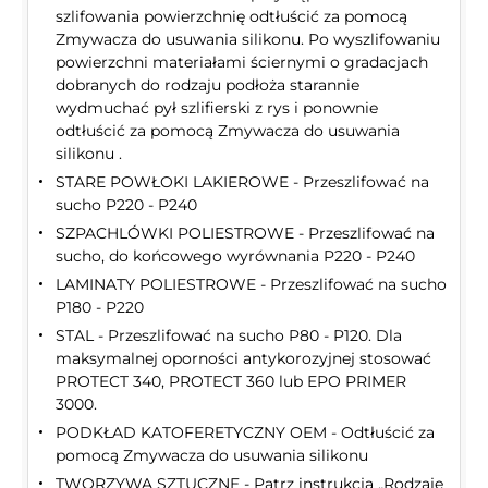
szlifowania powierzchnię odtłuścić za pomocą
Zmywacza do usuwania silikonu. Po wyszlifowaniu
powierzchni materiałami ściernymi o gradacjach
dobranych do rodzaju podłoża starannie
wydmuchać pył szlifierski z rys i ponownie
odtłuścić za pomocą Zmywacza do usuwania
silikonu .
STARE POWŁOKI LAKIEROWE - Przeszlifować na
sucho P220 - P240
SZPACHLÓWKI POLIESTROWE - Przeszlifować na
sucho, do końcowego wyrównania P220 - P240
LAMINATY POLIESTROWE - Przeszlifować na sucho
P180 - P220
STAL - Przeszlifować na sucho P80 - P120. Dla
maksymalnej oporności antykorozyjnej stosować
PROTECT 340, PROTECT 360 lub EPO PRIMER
3000.
PODKŁAD KATOFERETYCZNY OEM - Odtłuścić za
pomocą Zmywacza do usuwania silikonu
TWORZYWA SZTUCZNE - Patrz instrukcja „Rodzaje