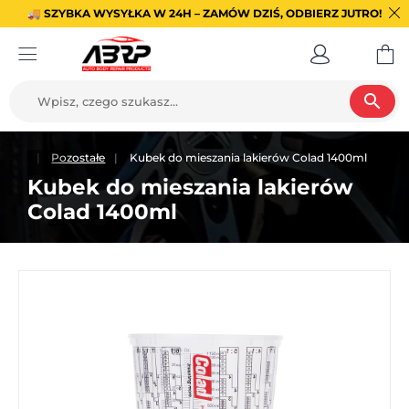
🚚 SZYBKA WYSYŁKA W 24H – ZAMÓW DZIŚ, ODBIERZ JUTRO!
search
wanie
Pozostałe
Kubek do mieszania lakierów Colad 1400ml
Kubek do mieszania lakierów
Colad 1400ml