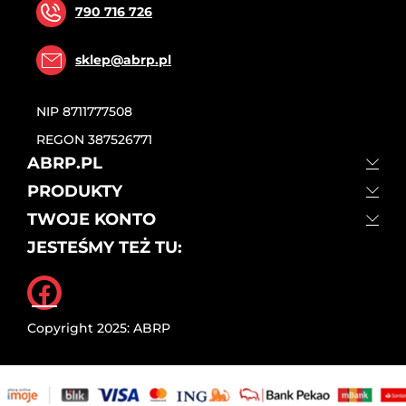
790 716 726
sklep@abrp.pl
NIP
8711777508
REGON
387526771
ABRP.PL
PRODUKTY
TWOJE KONTO
JESTEŚMY TEŻ TU:
Facebook
Copyright 2025: ABRP