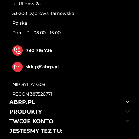
ul. Ulinów 2a
33-200 Dąbrowa Tarnowska
Polska
Pon. - Pt. 08:00 - 16:00
790 716 726
sklep@abrp.pl
NIP
8711777508
REGON
387526771
ABRP.PL
PRODUKTY
TWOJE KONTO
JESTEŚMY TEŻ TU: