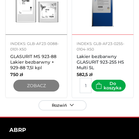
INDEKS: GLB-AF23-0088-
INDEKS: GLB-AF23-0255-
0101-X50
0104-X50
GLASURIT MS 923-88
Lakier bezbarwny
Lakier bezbarwny +
GLASURIT 923-255 HS
929-88 7,5l kpl
Multi 5L
750
zł
582,5
zł
Do
ZOBACZ
koszyka
Rozwiń
ABRP