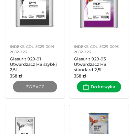
INDEKS: GDL-SC29-0091-
INDEKS: GDL-SC29-0093-
2002-X25
2002-X25
Glasurit 929-91
Glasurit 929-93
Utwardzacz HS szybki
Utwardzacz HS
2,5l
standard 2,5l
358
zł
358
zł
ZOBACZ
Do koszyka