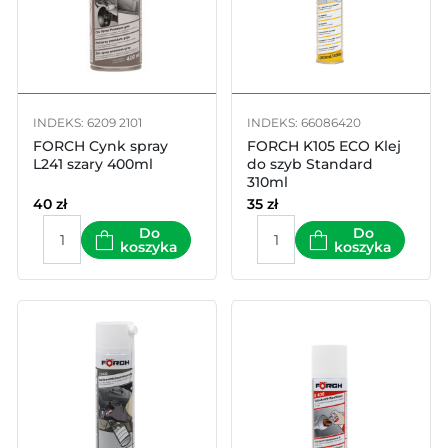
INDEKS: 6209 2101
INDEKS: 66086420
FORCH Cynk spray
FORCH K105 ECO Klej
L241 szary 400ml
do szyb Standard
310ml
40
zł
35
zł
Do
Do
koszyka
koszyka