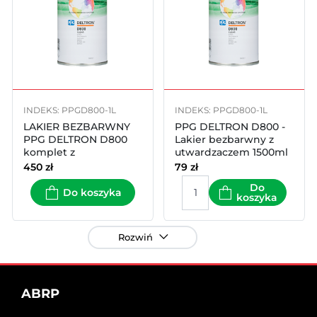
INDEKS: PPGD800-1L
INDEKS: PPGD800-1L
LAKIER BEZBARWNY
PPG DELTRON D800 -
PPG DELTRON D800
Lakier bezbarwny z
komplet z
utwardzaczem 1500ml
utwardzaczem 6 kpl
kpl
450
zł
79
zł
Do
Do koszyka
koszyka
Rozwiń
ABRP