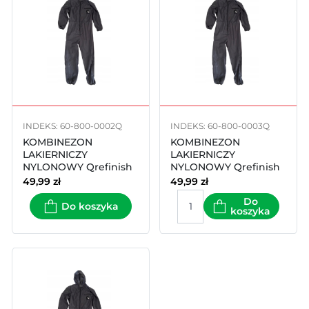
INDEKS: 60-800-0002Q
INDEKS: 60-800-0003Q
KOMBINEZON
KOMBINEZON
LAKIERNICZY
LAKIERNICZY
NYLONOWY Qrefinish
NYLONOWY Qrefinish
60-800 L
60-800 XL
49,99
zł
49,99
zł
Do
Do koszyka
koszyka