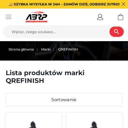
🚚 SZYBKA WYSYŁKA W 24H – ZAMÓW DZIŚ, ODBIERZ JUTRO!
search
Strona główna
Marki
QREFINISH
Lista produktów marki
QREFINISH
Sortowanie