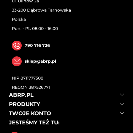
ul. Ulinów 2a
33-200 Dąbrowa Tarnowska
Polska
Pon. - Pt. 08:00 - 16:00
790 716 726
sklep@abrp.pl
NIP
8711777508
REGON
387526771
ABRP.PL
PRODUKTY
TWOJE KONTO
JESTEŚMY TEŻ TU: