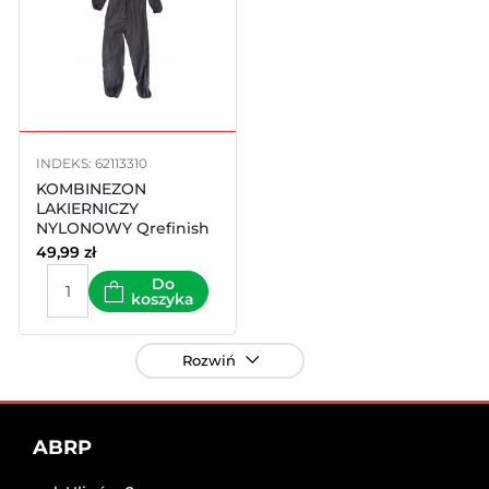
INDEKS: 62113310
KOMBINEZON
LAKIERNICZY
NYLONOWY Qrefinish
60-800 XXL
49,99
zł
Do
koszyka
Rozwiń
ABRP