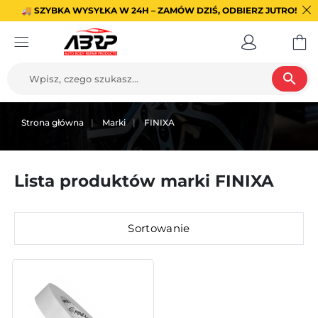
🚚 SZYBKA WYSYŁKA W 24H – ZAMÓW DZIŚ, ODBIERZ JUTRO!
search
Strona główna
Marki
FINIXA
Lista produktów marki FINIXA
Sortowanie