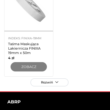
INDEKS: FINIXA-19MM
Taśma Maskująca
Lakiernicza FINIXA
19mm x 50m
4
zł
ZOBACZ
Rozwiń
ABRP