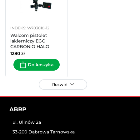
INDEKS: W703010-12
Walcom pistolet
lakierniczy EGO
CARBONIO HALO
DIGITAL
1280
zł
Do koszyka
Rozwiń
ABRP
ul. Ulinów 2a
33-200 Dąbrowa Tarnowska