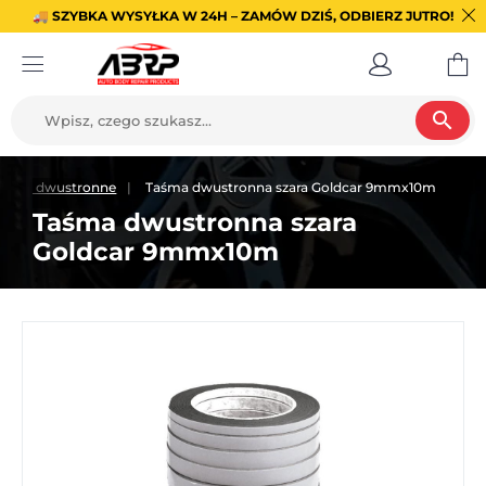
🚚 SZYBKA WYSYŁKA W 24H – ZAMÓW DZIŚ, ODBIERZ JUTRO!
search
aśmy dwustronne
Taśma dwustronna szara Goldcar 9mmx10m
Taśma dwustronna szara
Goldcar 9mmx10m