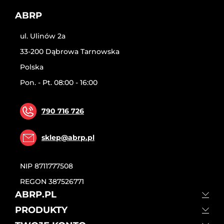
ABRP
ul. Ulinów 2a
33-200 Dąbrowa Tarnowska
Polska
Pon. - Pt. 08:00 - 16:00
790 716 726
sklep@abrp.pl
NIP
8711777508
REGON
387526771
ABRP.PL
PRODUKTY