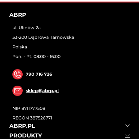
ABRP
ul. Ulinów 2a
33-200 Dąbrowa Tarnowska
Polska
Pon. - Pt. 08:00 - 16:00
790 716 726
sklep@abrp.pl
NIP
8711777508
REGON
387526771
ABRP.PL
PRODUKTY