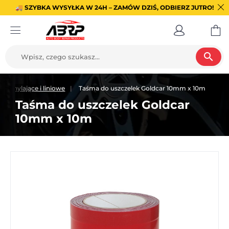
🚚 SZYBKA WYSYŁKA W 24H – ZAMÓW DZIŚ, ODBIERZ JUTRO!
search
odchylające i liniowe
Taśma do uszczelek Goldcar 10mm x 10m
Taśma do uszczelek Goldcar
10mm x 10m