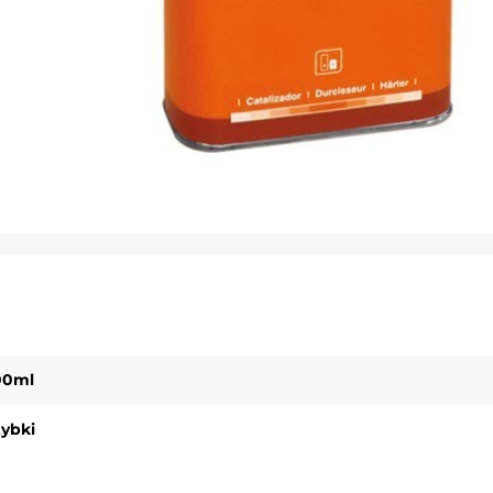
00ml
ybki