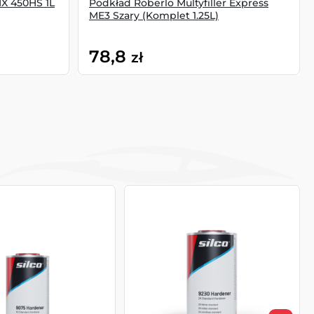
IX 450HS 1L
Podkład Roberlo Multyfiller Express
ME3 Szary (Komplet 1.25L)
78,8
zł