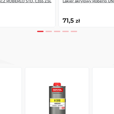
Z ROBERLO STD. C355 2.5L
Lakier akrylowy Roberlo UN
71,5
zł