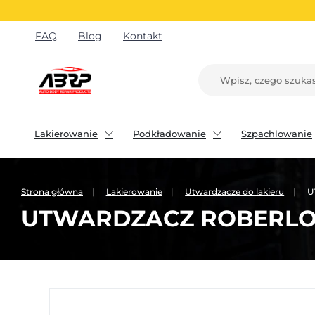
FAQ
Blog
Kontakt
Lakierowanie
Podkładowanie
Szpachlowanie
Strona główna
Lakierowanie
Utwardzacze do lakieru
U
UTWARDZACZ ROBERLO S