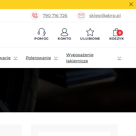
790 716 726
sklep@abrp.pl
0
POMOC
KONTO
ULUBIONE
KOSZYK
Wyposażenie
wacje
Polerowanie
lakiernicze