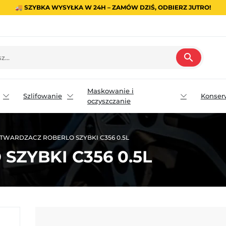
🚚 SZYBKA WYSYŁKA W 24H – ZAMÓW DZIŚ, ODBIERZ JUTRO!
search
Maskowanie i
Szlifowanie
Konser
oczyszczanie
TWARDZACZ ROBERLO SZYBKI C356 0.5L
ZYBKI C356 0.5L