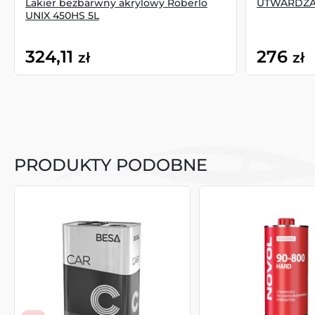
Lakier bezbarwny akrylowy Roberlo
UTWARDZAC
UNIX 450HS 5L
324,11
276
zł
zł
PRODUKTY PODOBNE