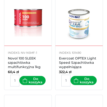
INDEKS: NV-NSMF-1
INDEKS: 101490
Novol 100 SLEEK
Evercoat OPTEX Light
szpachlówka
Speed Szpachlówka
multifunkcyjna 1kg
wypełniająca
utwardzana UV 3l
60,4
zł
322,4
zł
Do
Do
koszyka
koszyka