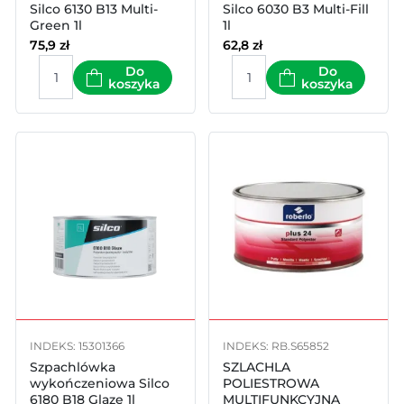
Silco 6130 B13 Multi-
Silco 6030 B3 Multi-Fill
Green 1l
1l
75,9
zł
62,8
zł
Do
Do
koszyka
koszyka
INDEKS: 15301366
INDEKS: RB.S65852
Szpachlówka
SZLACHLA
wykończeniowa Silco
POLIESTROWA
6180 B18 Glaze 1l
MULTIFUNKCYJNA