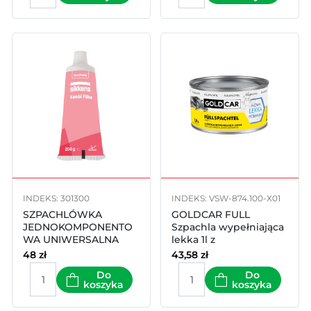
INDEKS: 301300
INDEKS: VSW-874.100-X01
SZPACHLÓWKA
GOLDCAR FULL
JEDNOKOMPONENTO
Szpachla wypełniająca
WA UNIWERSALNA
lekka 1l z
Sikkens Kombi Filler
utwardzaczem
48
zł
43,58
zł
200g
Do
Do
koszyka
koszyka