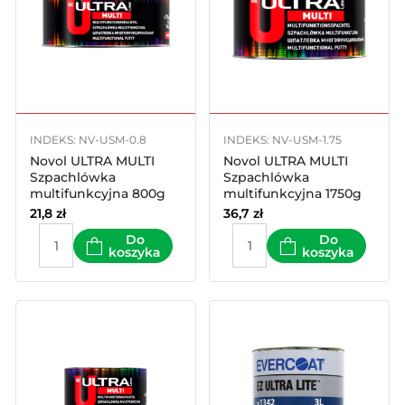
INDEKS: NV-USM-0.8
INDEKS: NV-USM-1.75
Novol ULTRA MULTI
Novol ULTRA MULTI
Szpachlówka
Szpachlówka
multifunkcyjna 800g
multifunkcyjna 1750g
21,8
zł
36,7
zł
Do
Do
koszyka
koszyka