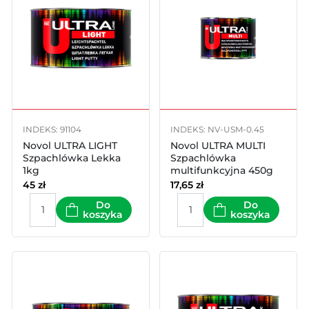
INDEKS: 91104
INDEKS: NV-USM-0.45
Novol ULTRA LIGHT
Novol ULTRA MULTI
Szpachlówka Lekka
Szpachlówka
1kg
multifunkcyjna 450g
45
zł
17,65
zł
Do
Do
koszyka
koszyka