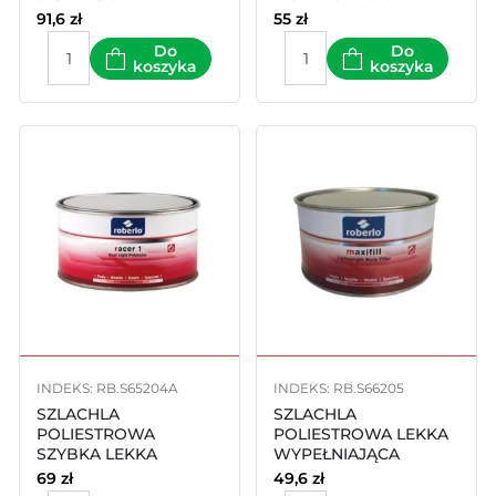
Roberlo PLUS 24 1.7l
91,6
zł
55
zł
Do
Do
koszyka
koszyka
INDEKS: RB.S65204A
INDEKS: RB.S66205
SZLACHLA
SZLACHLA
POLIESTROWA
POLIESTROWA LEKKA
SZYBKA LEKKA
WYPEŁNIAJĄCA
Roberlo Racer 1L
Roberlo MAXIFILL 1L
69
zł
49,6
zł