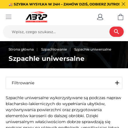
🚚 SZYBKA WYSYŁKA W 24H – ZAMÓW DZIŚ, ODBIERZ JUTRO!
search
Strona główna
Szpachlowanie
Szpachle uniwersalne
Szpachle uniwersalne
Filtrowanie
Szpachle uniwersalne wykorzystywane są podczas napraw
blacharsko-lakierniczych do wypełniania ubytków,
wyrównywania powierzchni oraz przygotowania
elementów karoserii do dalszej obróbki. Dzięki
uniwersalnym właściwościom dobrze sprawdzają się
podczas pracy na różnych podłożach, umożliwiając łatwą