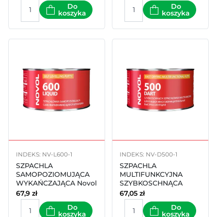
Do
Do
koszyka
koszyka
INDEKS: NV-L600-1
INDEKS: NV-D500-1
SZPACHLA
SZPACHLA
SAMOPOZIOMUJĄCA
MULTIFUNKCYJNA
WYKAŃCZAJĄCA Novol
SZYBKOSCHNĄCA
LIQUID 600 1l
Novol DART 500 1l
67,9
zł
67,05
zł
Do
Do
koszyka
koszyka