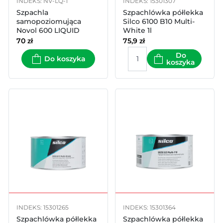
INDEKS: NV-LQ-1
INDEKS: 15301307
Szpachla
Szpachlówka półlekka
samopoziomująca
Silco 6100 B10 Multi-
Novol 600 LIQUID
White 1l
1000ml
70
zł
75,9
zł
Do
Do koszyka
koszyka
INDEKS: 15301265
INDEKS: 15301364
Szpachlówka półlekka
Szpachlówka półlekka