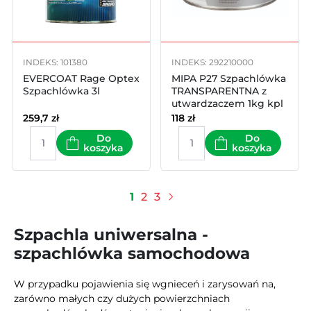
INDEKS: 101380
INDEKS: 292210000
EVERCOAT Rage Optex
MIPA P27 Szpachlówka
Szpachlówka 3l
TRANSPARENTNA z
utwardzaczem 1kg kpl
259,7
zł
118
zł
Do
Do
koszyka
koszyka
1
2
3
Następny
Szpachla uniwersalna -
szpachlówka samochodowa
W przypadku pojawienia się wgnieceń i zarysowań na,
zarówno małych czy dużych powierzchniach