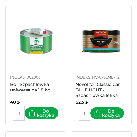
INDEKS: 002003
INDEKS: NV-C-SLMB-1.2
Boll Szpachlówka
Novol for Classic Car
uniwersalna 1.8 kg
BLUE LIGHT -
Szpachlówka lekka
multifunkcyjna 1l
40
zł
62,5
zł
Do
Do
koszyka
koszyka