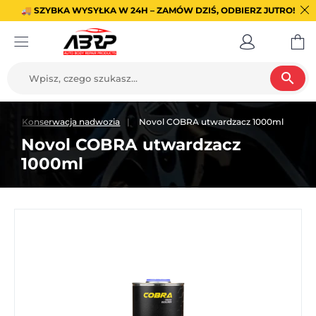
🚚 SZYBKA WYSYŁKA W 24H – ZAMÓW DZIŚ, ODBIERZ JUTRO!
search
e
Konserwacja nadwozia
Novol COBRA utwardzacz 1000ml
Novol COBRA utwardzacz
1000ml