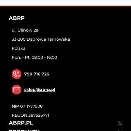
ABRP
ul. Ulinów 2a
33-200 Dąbrowa Tarnowska
Polska
Pon. - Pt. 08:00 - 16:00
790 716 726
sklep@abrp.pl
NIP
8711777508
REGON
387526771
ABRP.PL