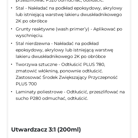
przeszlifować P320 odmuchać, odtłuścić.
Stal - Nakładać na podkład epoksydowy, akrylowy
lub istniejącą warstwę lakieru dwuskładnikowego
2K po obróbce
Grunty reaktywne (wash primer’y) - Aplikować po
wyschnięciu.
Stal nierdzewna - Nakładać na podkład
epoksydowy, akrylowy lub istniejącą warstwę
lakieru dwuskładnikowego 2K po obróbce
Tworzywa sztuczne - Odtłuścić PLUS 780,
zmatowić włókniną, ponownie odtłuścić.
Zastosować Środek Zwiększający Przyczepność
PLUS 700
Laminaty poliestrowe - Odtłuścić, przeszlifować na
sucho P280 odmuchać, odtłuścić.
Utwardzacz 3:1 (200ml)