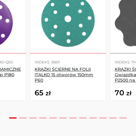
180-Q50
INDEKS: 36611
INDEKS: TM
RAMICZNE
KRĄŻKI ŚCIERNE NA FOLII
KRĄZKI ŚC
p P180
ITALKO 15 otworów 150mm
Gwiazdka
P60
P2500 na
65
70
zł
zł