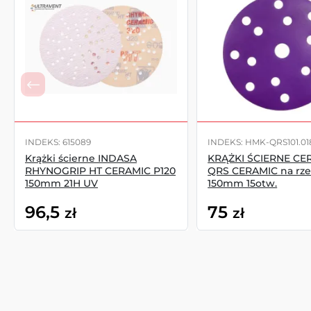
INDEKS: 615089
INDEKS: HMK-QRS101.0
Krążki ścierne INDASA
KRĄŻKI ŚCIERNE CE
RHYNOGRIP HT CERAMIC P120
QRS CERAMIC na rze
150mm 21H UV
150mm 15otw.
96,5
75
zł
zł