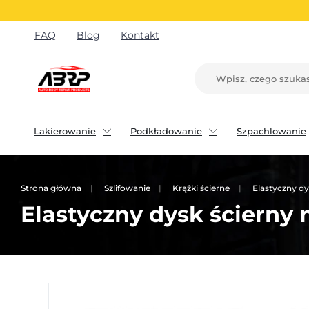
FAQ
Blog
Kontakt
Lakierowanie
Podkładowanie
Szpachlowanie
Strona główna
Szlifowanie
Krążki ścierne
Elastyczny d
Elastyczny dysk ściern