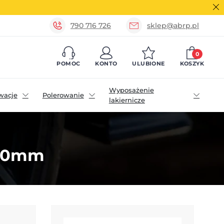
790 716 726
sklep@abrp.pl
0
POMOC
KONTO
ULUBIONE
KOSZYK
Wyposażenie
wacje
Polerowanie
lakiernicze
150mm