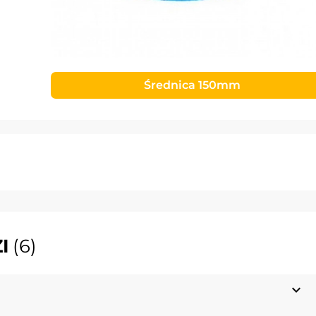
Średnica 150mm
I
(6)
expand_more