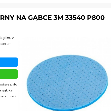
RNY NA GĄBCE 3M 33540 P800
k glinu z
ateriał
odsys pyłu
na gąbka
erzchni i