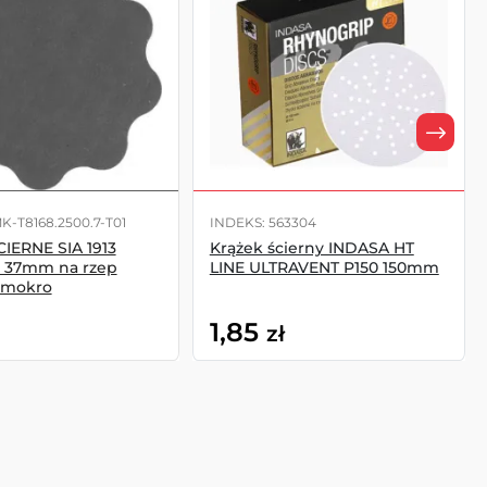
K-T8168.2500.7-T01
INDEKS: 563304
IERNE SIA 1913
Krążek ścierny INDASA HT
 37mm na rzep
LINE ULTRAVENT P150 150mm
 mokro
1,85
zł