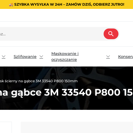
🚚 SZYBKA WYSYŁKA W 24H – ZAMÓW DZIŚ, ODBIERZ JUTRO!
search
Maskowanie i
Szlifowanie
Konser
oczyszczanie
ysk ścierny na gąbce 3M 33540 P800 150mm
y na gąbce 3M 33540 P800 