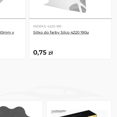
INDEKS: 4220-190
 30mm x
Sitko do farby Silco 4220 190μ
0,75
zł