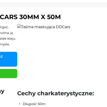
CARS 30MM X 50M
ilgoć,
można ją
ztek kleju.
myśle.
az
my
Cechy charkaterystyczne:
Długość 50m