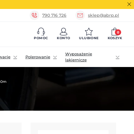
790 716 726
sklep@abrp.pl
0
POMOC
KONTO
ULUBIONE
KOSZYK
Wyposażenie
wacje
Polerowanie
lakiernicze
50m