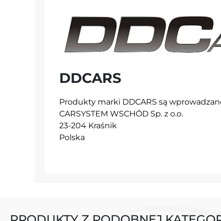
DDCARS
Produkty marki DDCARS są wprowadzane 
CARSYSTEM WSCHÓD Sp. z o.o.
23-204 Kraśnik
Polska
PRODUKTY Z PODOBNEJ KATEGOR