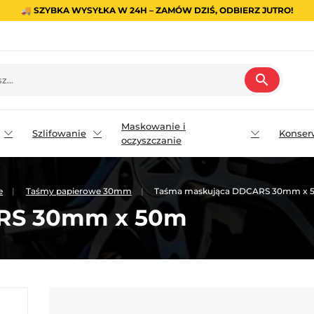
🚚 SZYBKA WYSYŁKA W 24H – ZAMÓW DZIŚ, ODBIERZ JUTRO!
search
Maskowanie i
Szlifowanie
Konser
oczyszczanie
e
Taśmy papierowe 30mm
Taśma maskująca DDCARS 30mm x 
RS 30mm x 50m