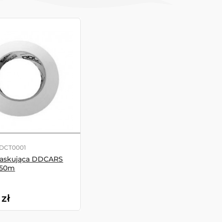
DDCT0001
askująca DDCARS
 50m
zł