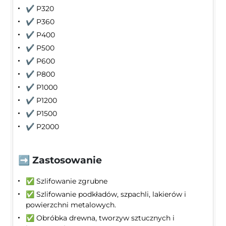
✔️ P320
✔️ P360
✔️ P400
✔️ P500
✔️ P600
✔️ P800
✔️ P1000
✔️ P1200
✔️ P1500
✔️ P2000
➡️ Zastosowanie
✅ Szlifowanie zgrubne
✅ Szlifowanie podkładów, szpachli, lakierów i
powierzchni metalowych.
✅ Obróbka drewna, tworzyw sztucznych i