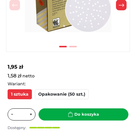
Poprzedni
Nast
1,95 zł
1,58 zł
netto
Wariant:
1 sztuka
Opakowanie (50 szt.)
−
+
Do koszyka
Dostępny: