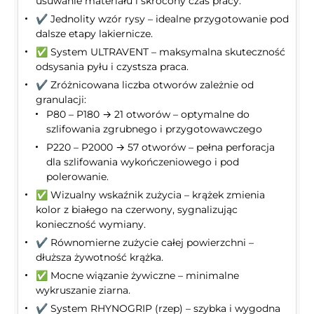
usuwanie materiału i skrócony czas pracy.
✔️ Jednolity wzór rysy – idealne przygotowanie pod
dalsze etapy lakiernicze.
✅ System ULTRAVENT – maksymalna skuteczność
odsysania pyłu i czystsza praca.
✔️ Zróżnicowana liczba otworów zależnie od
granulacji:
P80 – P180 → 21 otworów – optymalne do
szlifowania zgrubnego i przygotowawczego
P220 – P2000 → 57 otworów – pełna perforacja
dla szlifowania wykończeniowego i pod
polerowanie.
✅ Wizualny wskaźnik zużycia – krążek zmienia
kolor z białego na czerwony, sygnalizując
konieczność wymiany.
✔️ Równomierne zużycie całej powierzchni –
dłuższa żywotność krążka.
✅ Mocne wiązanie żywiczne – minimalne
wykruszanie ziarna.
✔️ System RHYNOGRIP (rzep) – szybka i wygodna