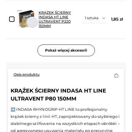
KRĄŻEK ŚCIERNY
INDASA HT LINE
1,85 zł
ULTRAVENT P220
150MM
Pokaż więcej akcesorii
Opis produktu
KRĄŻEK ŚCIERNY INDASA HT LINE
ULTRAVENT P80 150MM
➡️ INDASA RHYNOGRIP HT LINE to profesjonalny
krążek ścierny z linii HT, zaprojektowany do szybkiego i
stabilnego szlifowania na wszystkich etapach obróbki –
od agresywnego usuwania materiału po precyzyjne