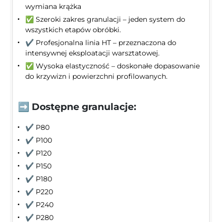
wymiana krążka
✅ Szeroki zakres granulacji – jeden system do
wszystkich etapów obróbki.
✔️ Profesjonalna linia HT – przeznaczona do
intensywnej eksploatacji warsztatowej.
✅ Wysoka elastyczność – doskonałe dopasowanie
do krzywizn i powierzchni profilowanych.
➡️ Dostępne granulacje:
✔️ P80
✔️ P100
✔️ P120
✔️ P150
✔️ P180
✔️ P220
✔️ P240
✔️ P280