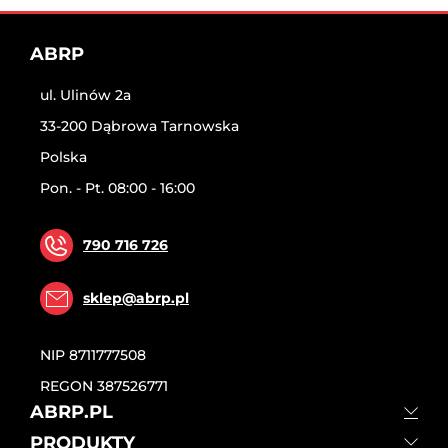
ABRP
ul. Ulinów 2a
33-200 Dąbrowa Tarnowska
Polska
Pon. - Pt. 08:00 - 16:00
790 716 726
sklep@abrp.pl
NIP
8711777508
REGON
387526771
ABRP.PL
PRODUKTY