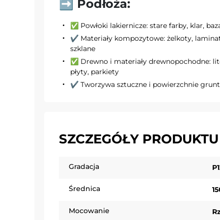
➡️ Podłoża:
✅ Powłoki lakiernicze: stare farby, klar, baz
✔️ Materiały kompozytowe: żelkoty, lamina
szklane
✅ Drewno i materiały drewnopochodne: lit
płyty, parkiety
✔️ Tworzywa sztuczne i powierzchnie grun
SZCZEGÓŁY PRODUKTU
Gradacja
P
Średnica
1
Mocowanie
R