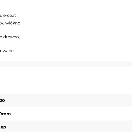
a, e-coat
ty, włókno
e drewno,
towane.
120
50mm
zep