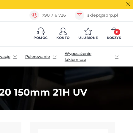
790 716 726
sklep@abrp.pl
0
POMOC
KONTO
ULUBIONE
KOSZYK
Wyposażenie
wacje
Polerowanie
lakiernicze
120 150mm 21H UV