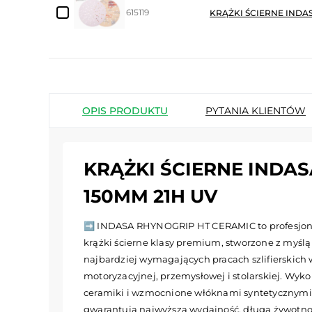
615119
KRĄŻKI ŚCIERNE INDA
OPIS PRODUKTU
PYTANIA KLIENTÓW
KRĄŻKI ŚCIERNE INDAS
150MM 21H UV
➡️ INDASA RHYNOGRIP HT CERAMIC to profesjo
krążki ścierne klasy premium, stworzone z myślą
najbardziej wymagających pracach szlifierskich 
motoryzacyjnej, przemysłowej i stolarskiej. Wyk
ceramiki i wzmocnione włóknami syntetycznymi
gwarantują najwyższą wydajność, długą żywotno