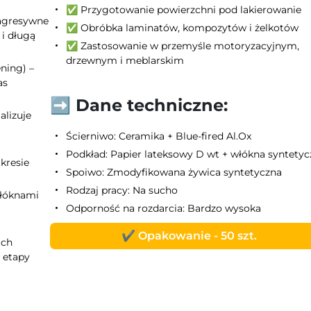
✅ Przygotowanie powierzchni pod lakierowanie
 agresywne
✅ Obróbka laminatów, kompozytów i żelkotów
 i długą
✅ Zastosowanie w przemyśle motoryzacyjnym,
drzewnym i meblarskim
ning) –
as
➡️ Dane techniczne:
lizuje
Ścierniwo: Ceramika + Blue-fired Al.Ox
Podkład: Papier lateksowy D wt + włókna syntetyc
kresie
Spoiwo: Zmodyfikowana żywica syntetyczna
Rodzaj pracy: Na sucho
włóknami
Odporność na rozdarcia: Bardzo wysoka
✔️ Opakowanie - 50 szt.
tch
e etapy