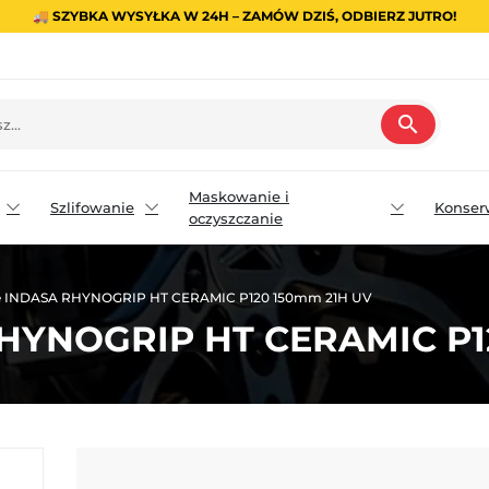
🚚 SZYBKA WYSYŁKA W 24H – ZAMÓW DZIŚ, ODBIERZ JUTRO!
search
Maskowanie i
Szlifowanie
Konser
oczyszczanie
ne INDASA RHYNOGRIP HT CERAMIC P120 150mm 21H UV
 RHYNOGRIP HT CERAMIC P