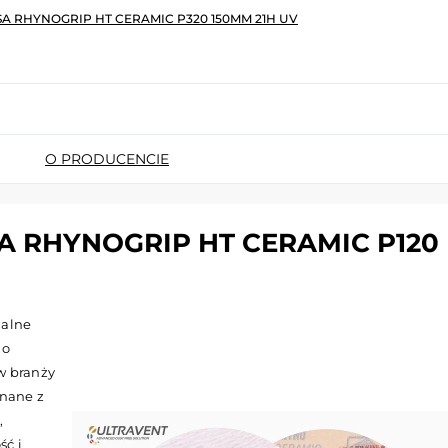
SA RHYNOGRIP HT CERAMIC P320 150MM 21H UV
O PRODUCENCIE
A RHYNOGRIP HT CERAMIC P120
nalne
 o
w branży
onane z
,
ść i