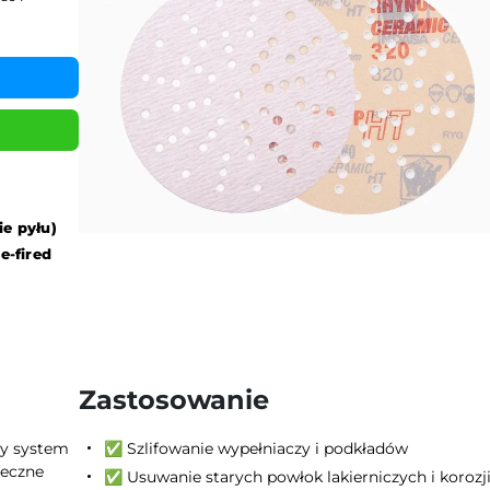
e pyłu)
e-fired
Zastosowanie
y system
✅ Szlifowanie wypełniaczy i podkładów
teczne
✅ Usuwanie starych powłok lakierniczych i korozj