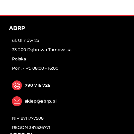
ABRP
ul. Ulinów 2a
33-200 Dąbrowa Tarnowska
Polska
Pon. - Pt. 08:00 - 16:00
790 716 726
sklep@abrp.pl
NIP
8711777508
REGON
387526771