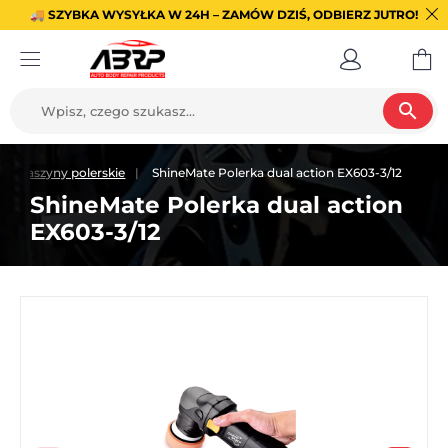
🚚 SZYBKA WYSYŁKA W 24H – ZAMÓW DZIŚ, ODBIERZ JUTRO!
search
Maszyny polerskie
ShineMate Polerka dual action EX603-3/12
ShineMate Polerka dual action
EX603-3/12