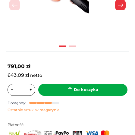
Poprzedni
Nast
791,00 zł
643,09 zł
netto
−
+
Do koszyka
Dostępny:
Ostatnie sztuki w magazynie
Płatność: