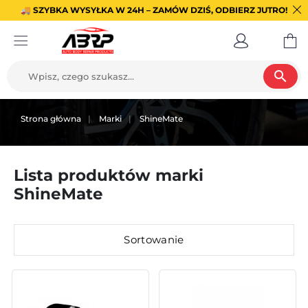
🚚 SZYBKA WYSYŁKA W 24H – ZAMÓW DZIŚ, ODBIERZ JUTRO!
search
Strona główna
Marki
ShineMate
Lista produktów marki
ShineMate
Sortowanie