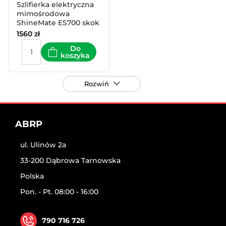
Szlifierka elektryczna
mimośrodowa
ShineMate ES700 skok
5mm 150mm
1560
zł
Do
koszyka
Rozwiń
ABRP
ul. Ulinów 2a
33-200 Dąbrowa Tarnowska
Polska
Pon. - Pt. 08:00 - 16:00
790 716 726