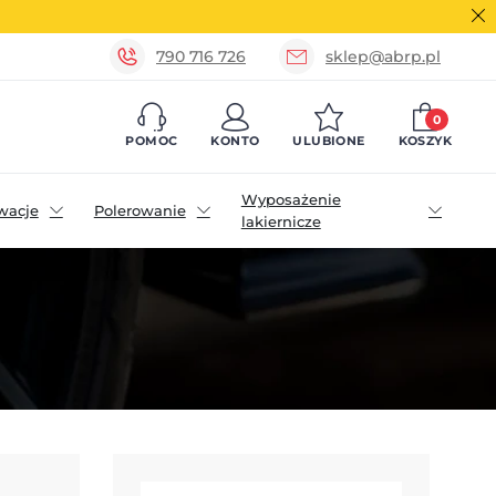
790 716 726
sklep@abrp.pl
0
POMOC
KONTO
ULUBIONE
KOSZYK
Wyposażenie
wacje
Polerowanie
lakiernicze