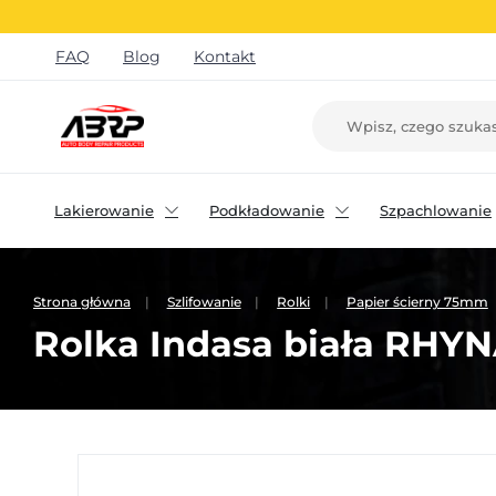
FAQ
Blog
Kontakt
Lakierowanie
Podkładowanie
Szpachlowanie
Strona główna
Szlifowanie
Rolki
Papier ścierny 75mm
Rolka Indasa biała RH