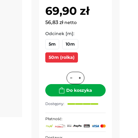
69,90 zł
56,83 zł
netto
Odcinek [m]:
5m
10m
50m (rolka)
−
+
Do koszyka
Dostępny:
Płatność:
Dostawa: