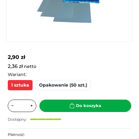
2,90 zł
2,36 zł
netto
Wariant:
1 sztuka
Opakowanie (50 szt.)
−
+
Do koszyka
Dostępny:
Płatność: