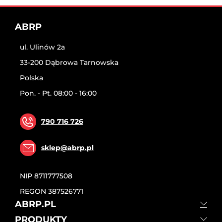
ABRP
ul. Ulinów 2a
33-200 Dąbrowa Tarnowska
Polska
Pon. - Pt. 08:00 - 16:00
790 716 726
sklep@abrp.pl
NIP
8711777508
REGON
387526771
ABRP.PL
PRODUKTY