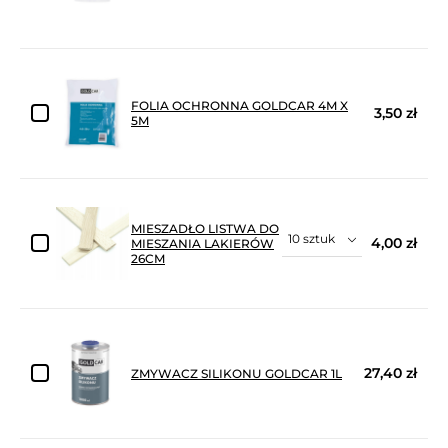
FOLIA OCHRONNA GOLDCAR 4M X
3,50 zł
5M
MIESZADŁO LISTWA DO
4,00 zł
MIESZANIA LAKIERÓW
26CM
27,40 zł
ZMYWACZ SILIKONU GOLDCAR 1L