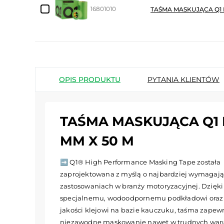
16801010
TAŚMA MASKUJĄCA Q1 
OPIS PRODUKTU
PYTANIA KLIENTÓW
TAŚMA MASKUJĄCA Q1 
MM X 50 M
➡️ Q1® High Performance Masking Tape została
zaprojektowana z myślą o najbardziej wymagaj
zastosowaniach w branży motoryzacyjnej. Dzięki
specjalnemu, wodoodpornemu podkładowi oraz 
jakości klejowi na bazie kauczuku, taśma zapew
niezawodne maskowanie nawet w trudnych wa