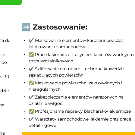
➡️ Zastosowanie:
na do
✔️ Maskowanie elementów karoserii podczas
lakierowania samochodów
dni
✅ Prace lakiernicze z użyciem lakierów wodnych i
rozpuszczalnikowych
a do
h
✔️ Szlifowanie na mokro – ochrona krawędzi i
sąsiadujących powierzchni
z 30
✅ Maskowanie powierzchni zakrzywionych i
nieregularnych
ędzie
✔️ Zabezpieczanie elementów narażonych na
działanie wilgoci
ne
✅ Profesjonalne naprawy blacharsko-lakiernicze
✔️ Warsztaty samochodowe, lakiernie oraz prace
detailingowe
nie