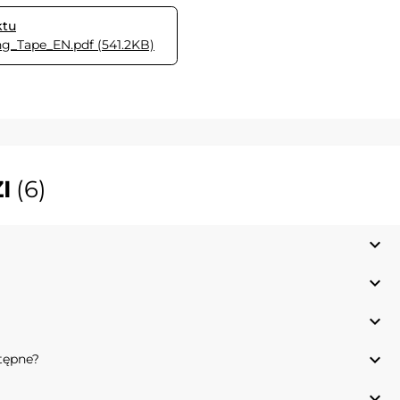
ktu
_Tape_EN.pdf (541.2KB)
I
(6)
expand_more
expand_more
expand_more
expand_more
stępne?
expand_more