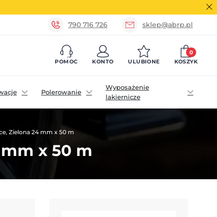
790 716 726
sklep@abrp.pl
0
POMOC
KONTO
ULUBIONE
KOSZYK
Wyposażenie
wacje
Polerowanie
lakiernicze
e, Zielona 24 mm x 50 m
4 mm x 50 m