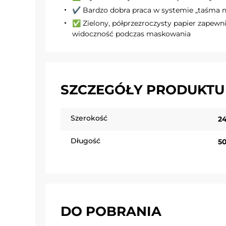
✔️ Bardzo dobra praca w systemie „taśma 
✅ Zielony, półprzezroczysty papier zapewn
widoczność podczas maskowania
SZCZEGÓŁY PRODUKTU
Szerokość
2
Długość
5
DO POBRANIA