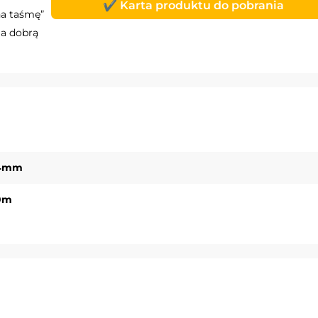
✔️ Karta produktu do pobrania
na taśmę”
ia dobrą
4mm
0m