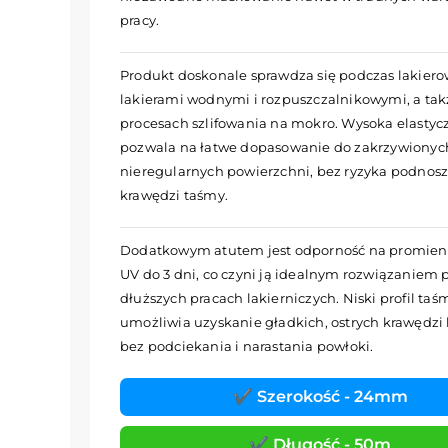
pracy.
Produkt doskonale sprawdza się podczas lakier
lakierami wodnymi i rozpuszczalnikowymi, a tak
procesach szlifowania na mokro. Wysoka elastyc
pozwala na łatwe dopasowanie do zakrzywionych
nieregularnych powierzchni, bez ryzyka podnosz
krawędzi taśmy.
Dodatkowym atutem jest odporność na promien
UV do 3 dni, co czyni ją idealnym rozwiązaniem 
dłuższych pracach lakierniczych. Niski profil taś
umożliwia uzyskanie gładkich, ostrych krawędzi 
bez podciekania i narastania powłoki.
✔️ Szerokość - 24mm
✔️ Długość - 50m