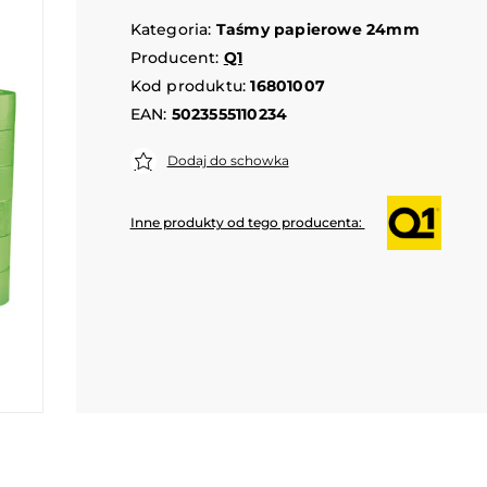
Kategoria:
Taśmy papierowe 24mm
Producent:
Q1
Kod produktu:
16801007
EAN:
5023555110234
Dodaj do schowka
Inne produkty od tego producenta: