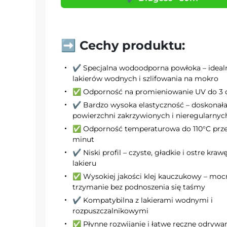
➡️ Cechy produktu:
✔️ Specjalna wodoodporna powłoka – ideal
lakierów wodnych i szlifowania na mokro
✅ Odporność na promieniowanie UV do 3 
✔️ Bardzo wysoka elastyczność – doskonał
powierzchni zakrzywionych i nieregularnyc
✅ Odporność temperaturowa do 110°C prze
minut
✔️ Niski profil – czyste, gładkie i ostre kraw
lakieru
✅ Wysokiej jakości klej kauczukowy – moc
trzymanie bez podnoszenia się taśmy
✔️ Kompatybilna z lakierami wodnymi i
rozpuszczalnikowymi
✅ Płynne rozwijanie i łatwe ręczne odrywa