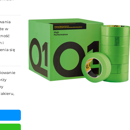
owania
że w
zność
 i
enia się
iowanie
przy
my
lakieru,