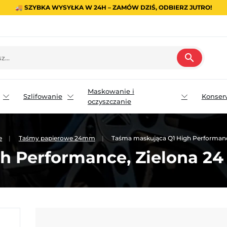
🚚 SZYBKA WYSYŁKA W 24H – ZAMÓW DZIŚ, ODBIERZ JUTRO!
search
Maskowanie i
Szlifowanie
Konser
oczyszczanie
e
Taśmy papierowe 24mm
Taśma maskująca Q1 High Performanc
h Performance, Zielona 2