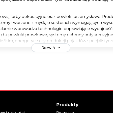
nowią farby dekoracyjne oraz powłoki przemysłowe. Prod
my tworzone z myślą o sektorach wymagających wysokiej
gularnie wprowadza technologie poprawiające wydajność 
 tu powłoki proszkowe, systemy ochrony antykorozyjnej,
iężkim, energetyce czy produkcji pojazdów specjalistycz
Rozwiń
 najczęściej wybieranych marek na świecie:
Dulux
– lider
temy lakiernicze, w tym rozwiązania dla branży samoch
International
– marka specjalizująca się w powłokach mor
brandy stanowią fundament zaufania klientów profesjo
ecz rozwoju technologii przyjaznych środowisku. Firma i
ystemy zwiększające efektywność aplikacji przy jednocz
rowe normy dotyczące zrównoważonego rozwoju, a prog
Produkty
atacji powłok i redukcji odpadów.
y i płatności
Promocje