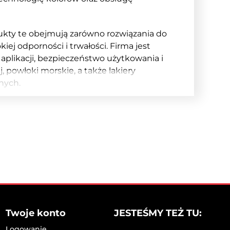
ukty te obejmują zarówno rozwiązania do
 odporności i trwałości. Firma jest
aplikacji, bezpieczeństwo użytkowania i
 powłoki morskie, a także lakiery
nych.
 w segmencie farb dekoracyjnych;
Sikkens
–
odowej;
Interpon
– szeroka rodzina
skich i ochronnych dla najbardziej
nalnych i użytkowników końcowych na całym
nwestuje w formuły o ograniczonej emisji
esnym zmniejszeniu obciążenia środowiska.
ramy badawczo-rozwojowe firmy
Twoje konto
JESTEŚMY TEŻ TU:
Logowanie