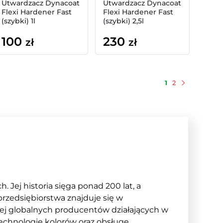
Utwardzacz Dynacoat
Utwardzacz Dynacoat
Flexi Hardener Fast
Flexi Hardener Fast
(szybki) 1l
(szybki) 2,5l
100
230
zł
zł
1
2
Następny
 Jej historia sięga ponad 200 lat, a
przedsiębiorstwa znajduje się w
iej globalnych producentów działających w
 technologię kolorów oraz obsługę