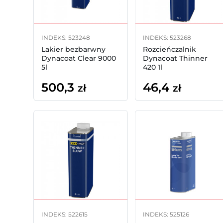
INDEKS: 523248
INDEKS: 523268
Lakier bezbarwny
Rozcieńczalnik
Dynacoat Clear 9000
Dynacoat Thinner
5l
420 1l
500,3
46,4
zł
zł
INDEKS: 522615
INDEKS: 525126