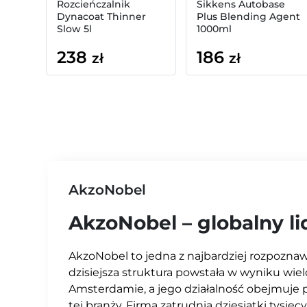
Rozcieńczalnik
Sikkens Autobase
Dynacoat Thinner
Plus Blending Agent
Slow 5l
1000ml
238
186
zł
zł
AkzoNobel
AkzoNobel – globalny li
AkzoNobel to jedna z najbardziej rozpoznawa
dzisiejsza struktura powstała w wyniku wiel
Amsterdamie, a jego działalność obejmuje 
tej branży. Firma zatrudnia dziesiątki tysi