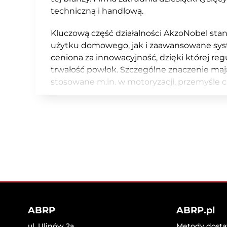
techniczną i handlową.
Kluczową część działalności AkzoNobel sta
użytku domowego, jak i zaawansowane syste
ceniona za innowacyjność, dzięki której re
trwałość powłok. Szczególne znaczenie mają
stosowane m.in. w motoryzacji, przemyśle c
W portfolio AkzoNobel znajdują się jedne z
marka premium oferująca profesjonalne sys
proszkowych powłok przemysłowych; oraz
wymagających środowisk eksploatacji. Te 
świecie.
AkzoNobel od lat podejmuje działania na rz
LZO, rozwiązania wodorozcieńczalne oraz s
Wiele zakładów produkcyjnych spełnia su
ABRP
ABRP.pl
koncentrują się na wydłużaniu czasu eksplo
ul. Ulinów 2a
Metody dostaw