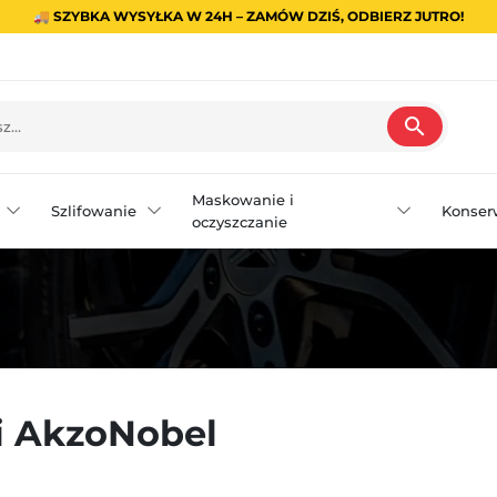
🚚 SZYBKA WYSYŁKA W 24H – ZAMÓW DZIŚ, ODBIERZ JUTRO!
search
Maskowanie i
Szlifowanie
Konser
oczyszczanie
i AkzoNobel