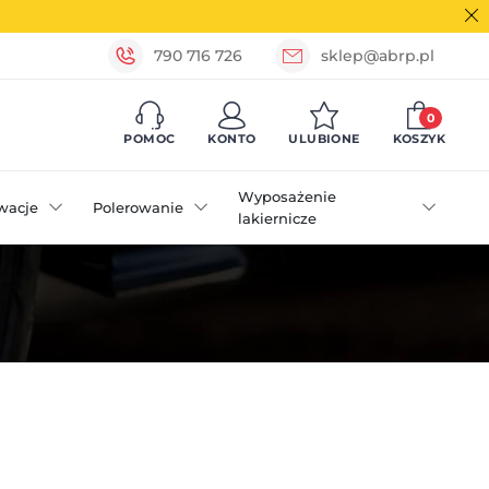
790 716 726
sklep@abrp.pl
0
POMOC
KONTO
ULUBIONE
KOSZYK
Wyposażenie
wacje
Polerowanie
lakiernicze