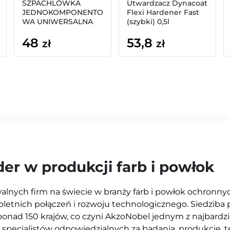
SZPACHLÓWKA
Utwardzacz Dynacoat
JEDNOKOMPONENTO
Flexi Hardener Fast
WA UNIWERSALNA
(szybki) 0,5l
Sikkens Kombi Filler
48
53,8
200g
zł
zł
der w produkcji farb i powłok
lnych firm na świecie w branży farb i powłok ochronnych.
oletnich połączeń i rozwoju technologicznego. Siedziba 
ponad 150 krajów, co czyni AkzoNobel jednym z najbardz
ęcy specjalistów odpowiedzialnych za badania, produkcję,