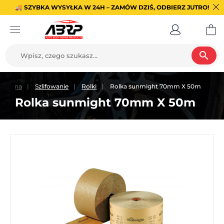
🚚 SZYBKA WYSYŁKA W 24H – ZAMÓW DZIŚ, ODBIERZ JUTRO!
search
 główna
Szlifowanie
Rolki
Rolka sunmight 70mm X 50m
Rolka sunmight 70mm X 50m