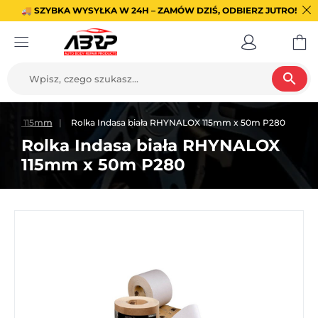
🚚 SZYBKA WYSYŁKA W 24H – ZAMÓW DZIŚ, ODBIERZ JUTRO!
search
cierny 115mm
Rolka Indasa biała RHYNALOX 115mm x 50m P280
Rolka Indasa biała RHYNALOX
115mm x 50m P280