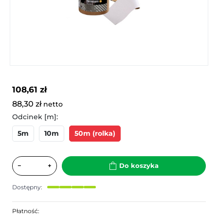
108,61 zł
88,30 zł
netto
Odcinek [m]:
5m
10m
50m (rolka)
−
+
Do koszyka
Dostępny:
Płatność: