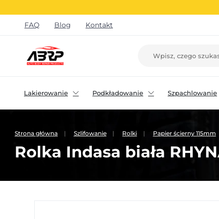
FAQ
Blog
Kontakt
Lakierowanie
Podkładowanie
Szpachlowanie
Strona główna
Szlifowanie
Rolki
Papier ścierny 115mm
Rolka Indasa biała RH