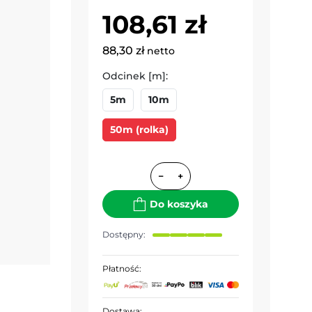
108,61 zł
88,30 zł
netto
Odcinek [m]:
5m
10m
50m (rolka)
−
+
Do koszyka
Dostępny:
Płatność:
Dostawa: