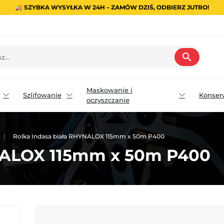
🚚 SZYBKA WYSYŁKA W 24H – ZAMÓW DZIŚ, ODBIERZ JUTRO!
search
Maskowanie i
Szlifowanie
Konser
oczyszczanie
Rolka Indasa biała RHYNALOX 115mm x 50m P400
YNALOX 115mm x 50m P400