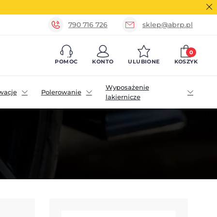
790 716 726
sklep@abrp.pl
0
POMOC
KONTO
ULUBIONE
KOSZYK
Wyposażenie
wacje
Polerowanie
lakiernicze