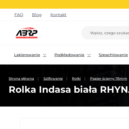
FAQ
Blog
Kontakt
Lakierowanie
Podkładowanie
Szpachlowanie
Strona główna
Szlifowanie
Rolki
Papier ścierny 115mm
Rolka Indasa biała RHY