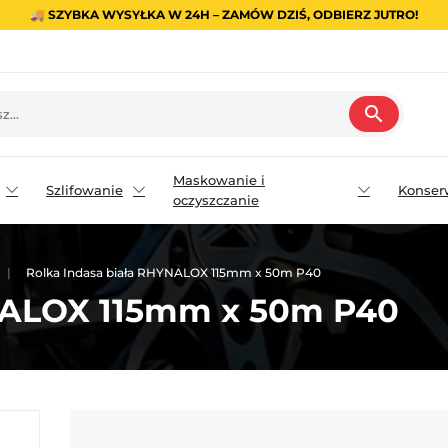
🚚 SZYBKA WYSYŁKA W 24H – ZAMÓW DZIŚ, ODBIERZ JUTRO!
search
Maskowanie i
Szlifowanie
Konser
oczyszczanie
Rolka Indasa biała RHYNALOX 115mm x 50m P40
NALOX 115mm x 50m P40