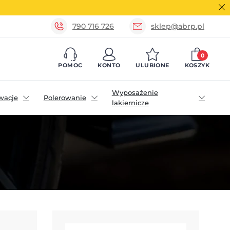
790 716 726
sklep@abrp.pl
0
POMOC
KONTO
ULUBIONE
KOSZYK
Wyposażenie
wacje
Polerowanie
lakiernicze