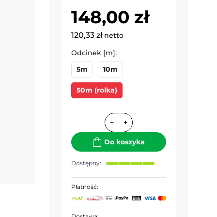
148,00 zł
120,33 zł
netto
Odcinek [m]:
5m
10m
50m (rolka)
−
+
Do koszyka
Dostępny:
Płatność:
Dostawa: