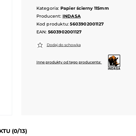
Kategoria:
Papier ścierny 115mm
Producent:
INDASA
Kod produktu:
5603902001127
EAN:
5603902001127
Dodaj do schowka
Inne produkty od tego producenta:
UKTU
(0/13)