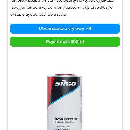
lakierów bezbarwnych itp. Oparty na wysokiej jakości
izocyjanianachi wypełniony azotem, aby przedłużyć
okres przydatności do użycia.
Utwardzacz akrylowy HS
Pojemność 500ml