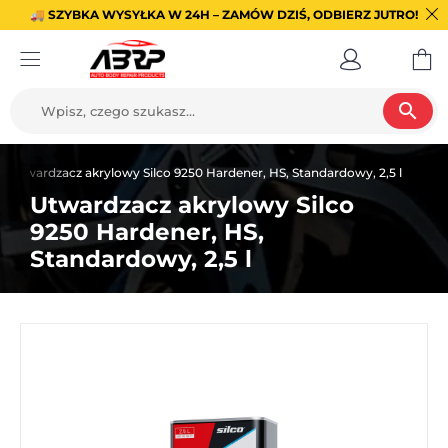
🚚 SZYBKA WYSYŁKA W 24H – ZAMÓW DZIŚ, ODBIERZ JUTRO!
search
Utwardzacz akrylowy Silco 9250 Hardener, HS, Standardowy, 2,5 l
Utwardzacz akrylowy Silco
9250 Hardener, HS,
Standardowy, 2,5 l