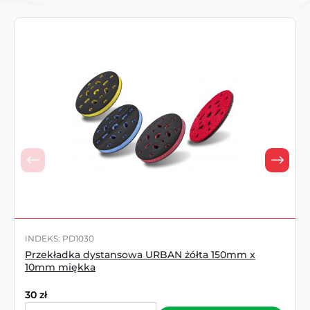
INDEKS: PD1030
Przekładka dystansowa URBAN żółta 150mm x
10mm miękka
30
zł