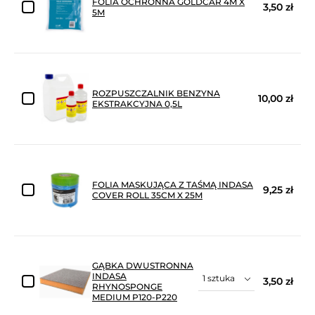
FOLIA OCHRONNA GOLDCAR 4M X
3,50 zł
5M
ROZPUSZCZALNIK BENZYNA
10,00 zł
EKSTRAKCYJNA 0,5L
FOLIA MASKUJĄCA Z TAŚMĄ INDASA
9,25 zł
COVER ROLL 35CM X 25M
GĄBKA DWUSTRONNA
INDASA
3,50 zł
RHYNOSPONGE
MEDIUM P120-P220