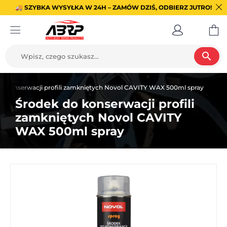
🚚 SZYBKA WYSYŁKA W 24H – ZAMÓW DZIŚ, ODBIERZ JUTRO!
search
o konserwacji profili zamkniętych Novol CAVITY WAX 500ml spray
Środek do konserwacji profili
zamkniętych Novol CAVITY
WAX 500ml spray