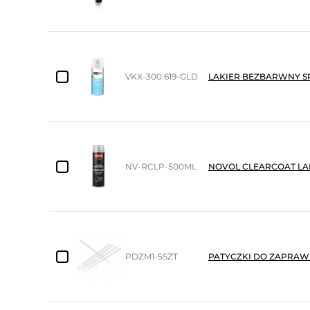
VKX-300.619-GLD
LAKIER BEZBARWNY S
NV-RCLP-500ML
NOVOL CLEARCOAT LA
PDZM1-5SZT
PATYCZKI DO ZAPRAWE