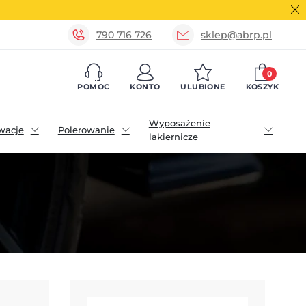
790 716 726
sklep@abrp.pl
0
POMOC
KONTO
ULUBIONE
KOSZYK
Wyposażenie
wacje
Polerowanie
lakiernicze