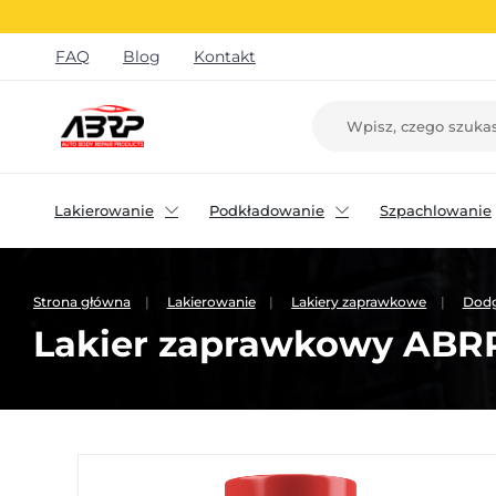
FAQ
Blog
Kontakt
Lakierowanie
Podkładowanie
Szpachlowanie
Strona główna
Lakierowanie
Lakiery zaprawkowe
Dod
Lakier zaprawkowy ABRP