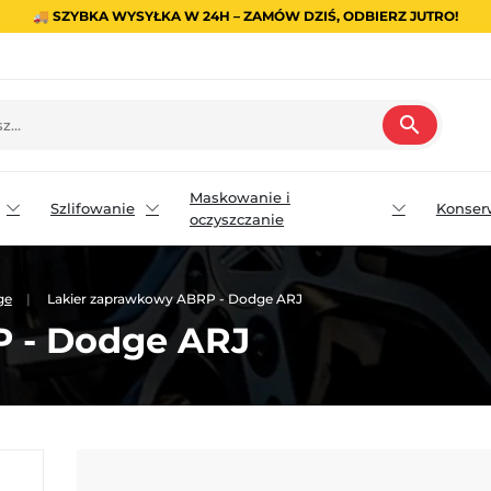
🚚 SZYBKA WYSYŁKA W 24H – ZAMÓW DZIŚ, ODBIERZ JUTRO!
search
Maskowanie i
Szlifowanie
Konser
oczyszczanie
ge
Lakier zaprawkowy ABRP - Dodge ARJ
 - Dodge ARJ