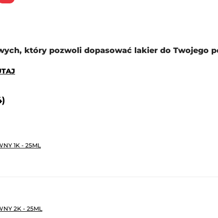
ych, który pozwoli dopasować lakier do Twojego p
TUTAJ
4)
NY 1K - 25ML
NY 2K - 25ML