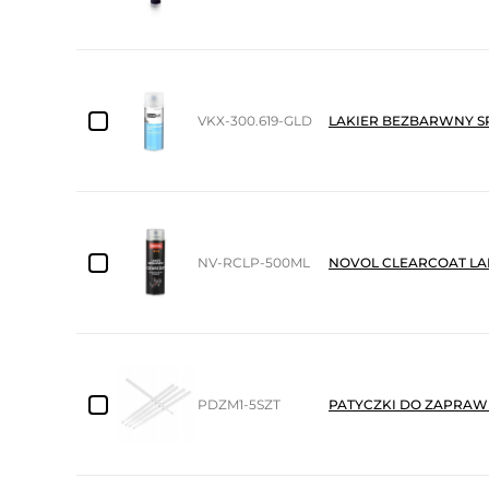
VKX-300.619-GLD
LAKIER BEZBARWNY S
NV-RCLP-500ML
NOVOL CLEARCOAT LA
PDZM1-5SZT
PATYCZKI DO ZAPRAWE