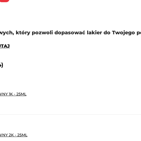
ych, który pozwoli dopasować lakier do Twojego p
TUTAJ
4)
NY 1K - 25ML
NY 2K - 25ML