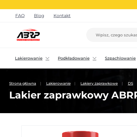
FAQ
Blog
Kontakt
Lakierowanie
Podkładowanie
Szpachlowanie
Strona główna
Lakierowanie
Lakiery zaprawkowe
DS
Lakier zaprawkowy ABRP