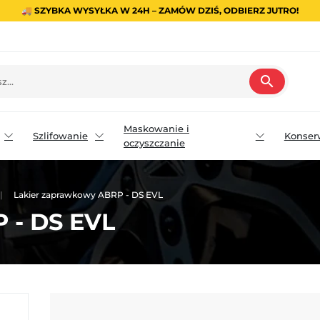
🚚 SZYBKA WYSYŁKA W 24H – ZAMÓW DZIŚ, ODBIERZ JUTRO!
search
Maskowanie i
Szlifowanie
Konser
oczyszczanie
Lakier zaprawkowy ABRP - DS EVL
 - DS EVL