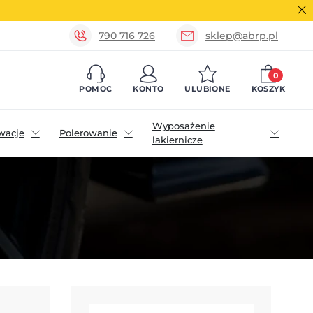
790 716 726
sklep@abrp.pl
0
POMOC
KONTO
ULUBIONE
KOSZYK
Wyposażenie
wacje
Polerowanie
lakiernicze