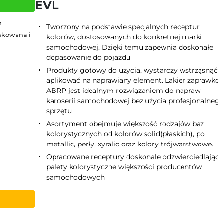
EVL
h
Tworzony na podstawie specjalnych receptur
ynkowana i
kolorów, dostosowanych do konkretnej marki
samochodowej. Dzięki temu zapewnia doskonałe
dopasowanie do pojazdu
Produkty gotowy do użycia, wystarczy wstrząsnąć 
aplikować na naprawiany element. Lakier zapraw
ABRP jest idealnym rozwiązaniem do napraw
karoserii samochodowej bez użycia profesjonalne
sprzętu
Asortyment obejmuje większość rodzajów baz
kolorystycznych od kolorów solid(płaskich), po
metallic, perły, xyralic oraz kolory trójwarstwowe.
Opracowane receptury doskonale odzwierciedlają
palety kolorystyczne większości producentów
samochodowych