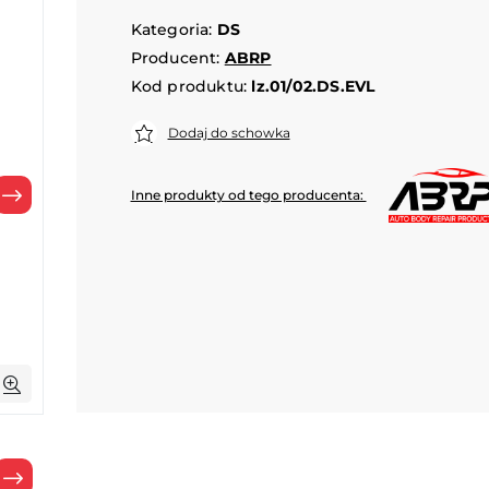
Kategoria:
DS
Producent:
ABRP
Kod produktu:
lz.01/02.DS.EVL
Dodaj do schowka
Inne produkty od tego producenta:
Następny
Następny