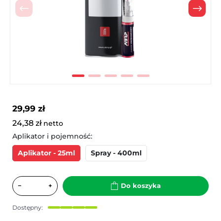
Poprzedni
Nast
29,99 zł
24,38 zł
netto
Aplikator i pojemność:
Aplikator - 25ml
Spray - 400ml
−
+
Do koszyka
Dostępny: