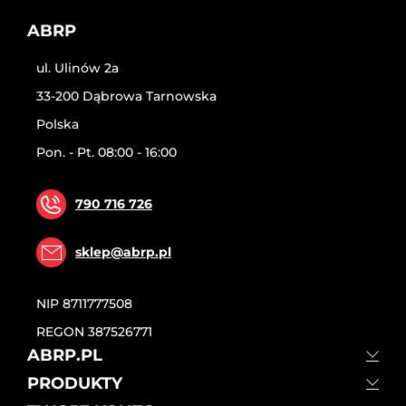
ABRP
ul. Ulinów 2a
33-200 Dąbrowa Tarnowska
Polska
Pon. - Pt. 08:00 - 16:00
790 716 726
sklep@abrp.pl
NIP
8711777508
REGON
387526771
ABRP.PL
PRODUKTY