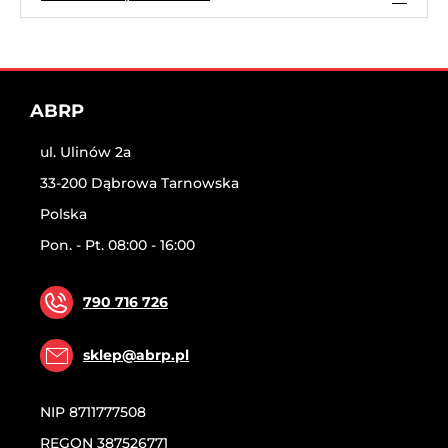
ABRP
ul. Ulinów 2a
33-200 Dąbrowa Tarnowska
Polska
Pon. - Pt. 08:00 - 16:00
790 716 726
sklep@abrp.pl
NIP
8711777508
REGON
387526771