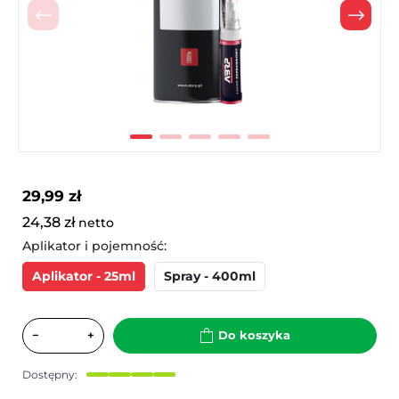
Poprzedni
Nast
29,99 zł
24,38 zł
netto
Aplikator i pojemność:
Aplikator - 25ml
Spray - 400ml
−
+
Do koszyka
Dostępny: