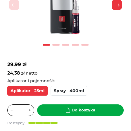
Poprzedni
Nast
29,99 zł
24,38 zł
netto
Aplikator i pojemność:
Aplikator - 25ml
Spray - 400ml
−
+
Do koszyka
Dostępny: