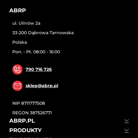
ABRP
ul. Ulinów 2a
33-200 Dąbrowa Tarnowska
Polska
Pon. - Pt. 08:00 - 16:00
790 716 726
sklep@abrp.pl
NIP
8711777508
REGON
387526771
ABRP.PL
PRODUKTY