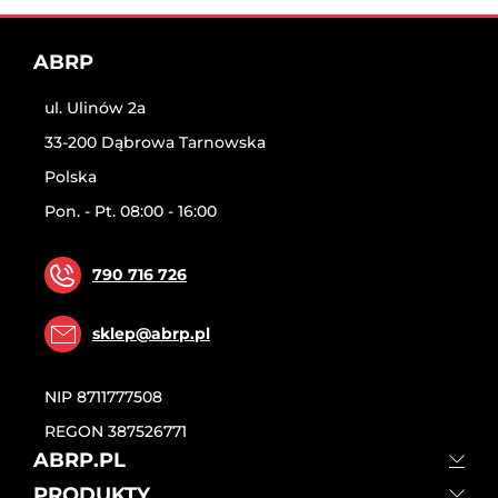
ABRP
ul. Ulinów 2a
33-200 Dąbrowa Tarnowska
Polska
Pon. - Pt. 08:00 - 16:00
790 716 726
sklep@abrp.pl
NIP
8711777508
REGON
387526771
ABRP.PL
PRODUKTY