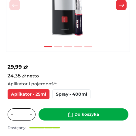
Poprzedni
Nast
29,99 zł
24,38 zł
netto
Aplikator i pojemność:
Aplikator - 25ml
Spray - 400ml
−
+
Do koszyka
Dostępny: