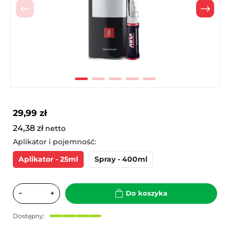
Poprzedni
Nast
29,99 zł
24,38 zł
netto
Aplikator i pojemność:
Aplikator - 25ml
Spray - 400ml
−
+
Do koszyka
Dostępny: