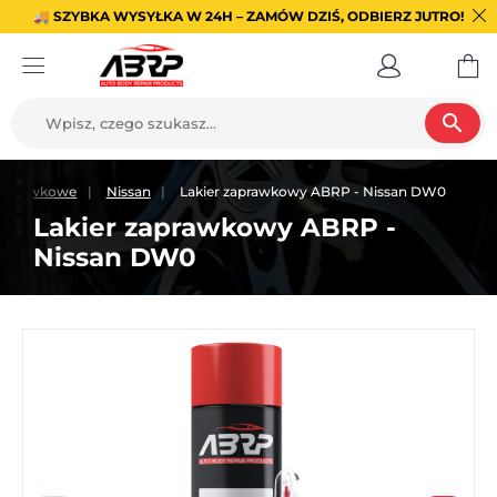
🚚 SZYBKA WYSYŁKA W 24H – ZAMÓW DZIŚ, ODBIERZ JUTRO!
search
 zaprawkowe
Nissan
Lakier zaprawkowy ABRP - Nissan DW0
Lakier zaprawkowy ABRP -
Nissan DW0