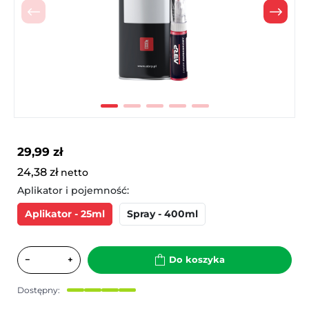
Poprzedni
Nast
29,99 zł
24,38 zł
netto
Aplikator i pojemność:
Aplikator - 25ml
Spray - 400ml
−
+
Do koszyka
Dostępny: