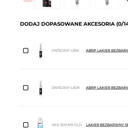
DODAJ DOPASOWANE AKCESORIA
(0/1
2W1SCRIP-LB1K
ABRP LAKIER BEZBARW
2W1SCRIP-LB2K
ABRP LAKIER BEZBARW
VKX-300.619-GLD
LAKIER BEZBARWNY S