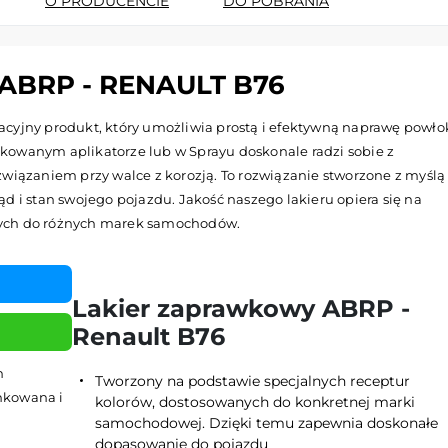
O PRODUCENCIE
DO POBRANIA
BRP - RENAULT B76
cyjny produkt, który umożliwia prostą i efektywną naprawę powło
kowanym aplikatorze lub w Sprayu doskonale radzi sobie z
wiązaniem przy walce z korozją. To rozwiązanie stworzone z myślą
d i stan swojego pojazdu. Jakość naszego lakieru opiera się na
nych do różnych marek samochodów.
Lakier zaprawkowy ABRP -
Renault B76
h
Tworzony na podstawie specjalnych receptur
ynkowana i
kolorów, dostosowanych do konkretnej marki
samochodowej. Dzięki temu zapewnia doskonałe
dopasowanie do pojazdu