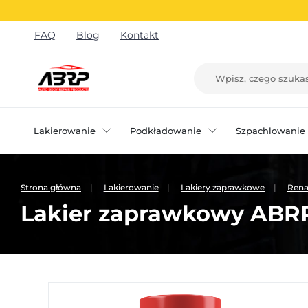
FAQ
Blog
Kontakt
Lakierowanie
Podkładowanie
Szpachlowanie
Strona główna
Lakierowanie
Lakiery zaprawkowe
Rena
Lakier zaprawkowy ABRP