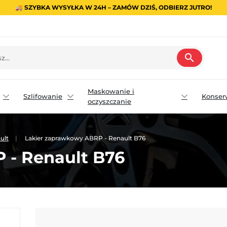
🚚 SZYBKA WYSYŁKA W 24H – ZAMÓW DZIŚ, ODBIERZ JUTRO!
search
Maskowanie i
Szlifowanie
Konser
oczyszczanie
ult
Lakier zaprawkowy ABRP - Renault B76
 - Renault B76