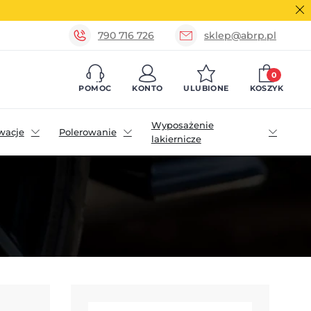
790 716 726
sklep@abrp.pl
0
POMOC
KONTO
ULUBIONE
KOSZYK
Wyposażenie
wacje
Polerowanie
lakiernicze