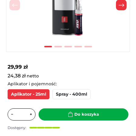
Poprzedni
Nast
29,99 zł
24,38 zł
netto
Aplikator i pojemność:
Aplikator - 25ml
Spray - 400ml
−
+
Do koszyka
Dostępny: