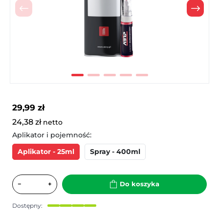
Poprzedni
Nast
29,99 zł
24,38 zł
netto
Aplikator i pojemność:
Aplikator - 25ml
Spray - 400ml
−
+
Do koszyka
Dostępny: