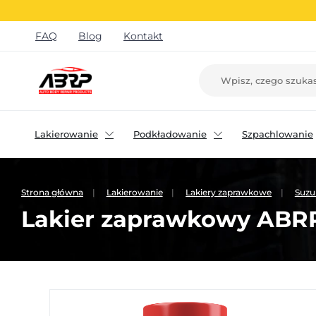
FAQ
Blog
Kontakt
Lakierowanie
Podkładowanie
Szpachlowanie
Strona główna
Lakierowanie
Lakiery zaprawkowe
Suzu
Lakier zaprawkowy ABRP