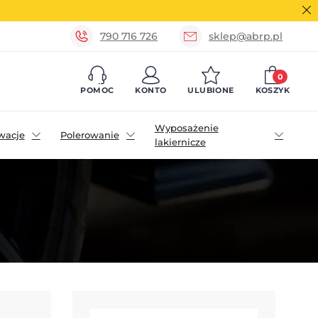
790 716 726
sklep@abrp.pl
0
POMOC
KONTO
ULUBIONE
KOSZYK
Wyposażenie
wacje
Polerowanie
lakiernicze