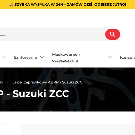
🚚 SZYBKA WYSYŁKA W 24H – ZAMÓW DZIŚ, ODBIERZ JUTRO!
search
Maskowanie i
Szlifowanie
Konser
oczyszczanie
ki
Lakier zaprawkowy ABRP - Suzuki ZCC
 - Suzuki ZCC