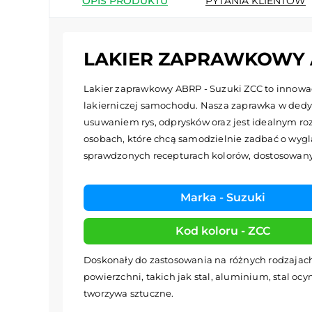
OPIS PRODUKTU
PYTANIA KLIENTÓW
LAKIER ZAPRAWKOWY A
Lakier zaprawkowy ABRP - Suzuki ZCC to innowac
lakierniczej samochodu. Nasza zaprawka w dedy
usuwaniem rys, odprysków oraz jest idealnym roz
osobach, które chcą samodzielnie zadbać o wyglą
sprawdzonych recepturach kolorów, dostosowa
Marka - Suzuki
Kod koloru - ZCC
Doskonały do zastosowania na różnych rodzajac
powierzchni, takich jak stal, aluminium, stal oc
tworzywa sztuczne.