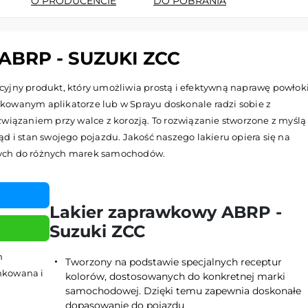
O PRODUCENCIE
DO POBRANIA
BRP - SUZUKI ZCC
yjny produkt, który umożliwia prostą i efektywną naprawę powłok
kowanym aplikatorze lub w Sprayu doskonale radzi sobie z
wiązaniem przy walce z korozją. To rozwiązanie stworzone z myślą
d i stan swojego pojazdu. Jakość naszego lakieru opiera się na
nych do różnych marek samochodów.
Lakier zaprawkowy ABRP -
Suzuki ZCC
h
Tworzony na podstawie specjalnych receptur
ynkowana i
kolorów, dostosowanych do konkretnej marki
samochodowej. Dzięki temu zapewnia doskonałe
dopasowanie do pojazdu