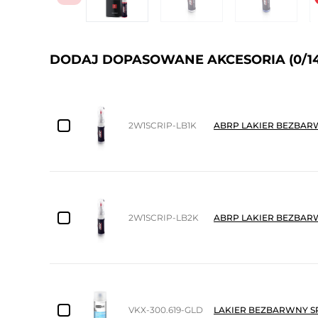
DODAJ DOPASOWANE AKCESORIA
(0/1
2W1SCRIP-LB1K
ABRP LAKIER BEZBARW
2W1SCRIP-LB2K
ABRP LAKIER BEZBARW
VKX-300.619-GLD
LAKIER BEZBARWNY S