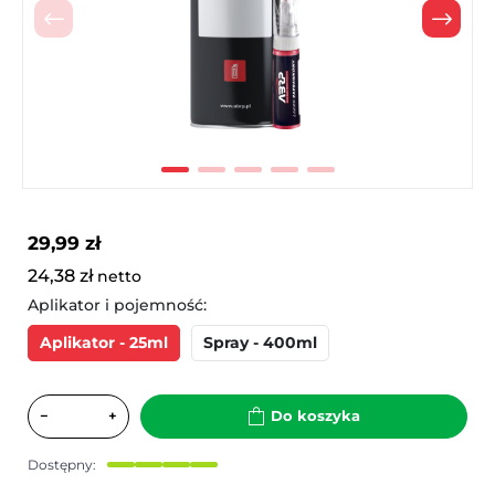
Poprzedni
Nast
29,99 zł
24,38 zł
netto
Aplikator i pojemność:
Aplikator - 25ml
Spray - 400ml
−
+
Do koszyka
Dostępny: