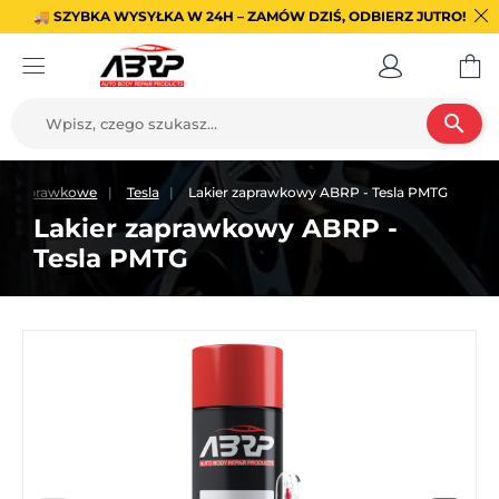
🚚 SZYBKA WYSYŁKA W 24H – ZAMÓW DZIŚ, ODBIERZ JUTRO!
search
ry zaprawkowe
Tesla
Lakier zaprawkowy ABRP - Tesla PMTG
Lakier zaprawkowy ABRP -
Tesla PMTG