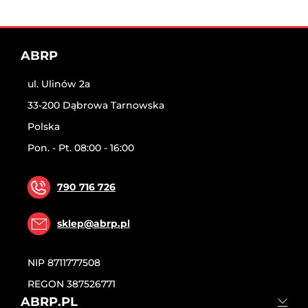
ABRP
ul. Ulinów 2a
33-200 Dąbrowa Tarnowska
Polska
Pon. - Pt. 08:00 - 16:00
790 716 726
sklep@abrp.pl
NIP
8711777508
REGON
387526771
ABRP.PL