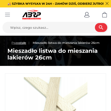
🚚 SZYBKA WYSYŁKA W 24H – ZAMÓW DZIŚ, ODBIERZ JUTRO!
search
anie
Pozostałe
Mieszadło listwa do mieszania lakierów 26cm
Mieszadło listwa do mieszania
lakierów 26cm