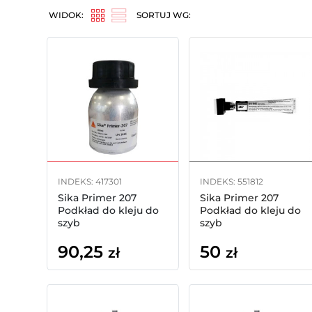
WIDOK:
SORTUJ WG:
INDEKS: 417301
INDEKS: 551812
Sika Primer 207
Sika Primer 207
Podkład do kleju do
Podkład do kleju do
szyb
szyb
samochodowych
samochodowych
90,25
50
100ml
10ml
zł
zł