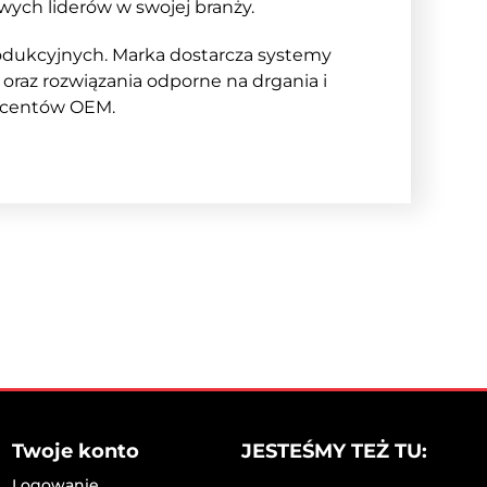
wych liderów w swojej branży.
odukcyjnych. Marka dostarcza systemy
e oraz rozwiązania odporne na drgania i
ducentów OEM.
przemysłu motoryzacyjnego. Produkty
prawia, że są niezastąpione w procesach
Twoje konto
JESTEŚMY TEŻ TU:
ą dostępność swoich produktów na rynku
ch systemów oraz ich prawidłowej
Logowanie