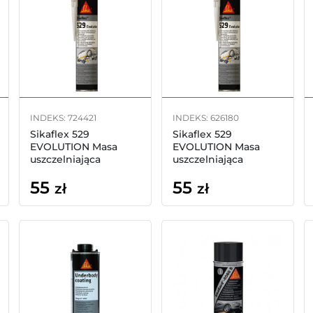
INDEKS: 724421
INDEKS: 626180
Sikaflex 529
Sikaflex 529
EVOLUTION Masa
EVOLUTION Masa
uszczelniająca
uszczelniająca
natryskowa 290ml
natryskowa 290ml
55
55
czarny
ochra
zł
zł