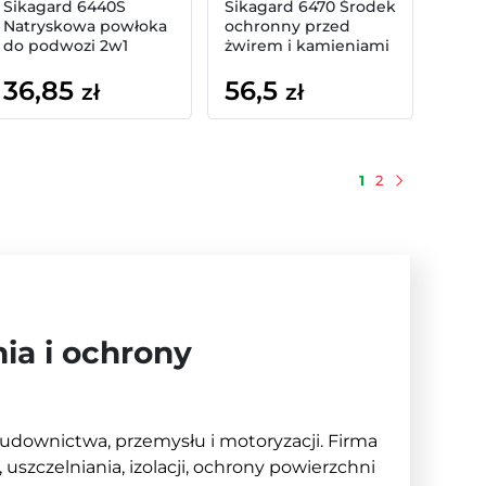
Sikagard 6440S
Sikagard 6470 Środek
Natryskowa powłoka
ochronny przed
do podwozi 2w1
żwirem i kamieniami
500ml spray
(czarny) 1l
36,85
56,5
zł
zł
1
2
Następny
ia i ochrony
budownictwa, przemysłu i motoryzacji. Firma
 uszczelniania, izolacji, ochrony powierzchni