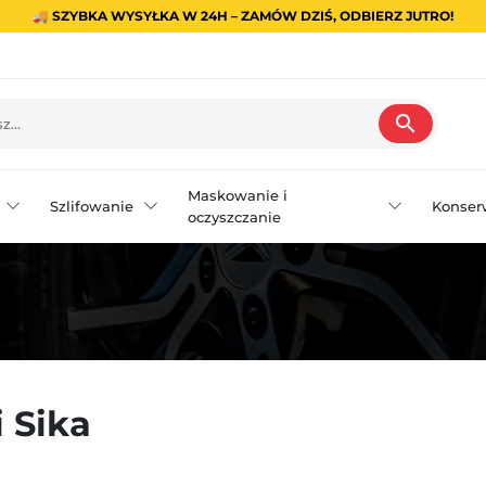
🚚 SZYBKA WYSYŁKA W 24H – ZAMÓW DZIŚ, ODBIERZ JUTRO!
search
Maskowanie i
Szlifowanie
Konser
oczyszczanie
 Sika