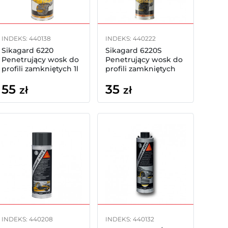
INDEKS: 440138
INDEKS: 440222
Sikagard 6220
Sikagard 6220S
Penetrujący wosk do
Penetrujący wosk do
profili zamkniętych 1l
profili zamkniętych
500ml spray
55
35
zł
zł
INDEKS: 440208
INDEKS: 440132