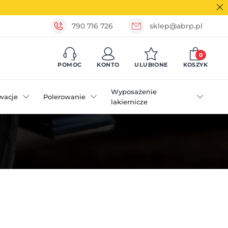
790 716 726
sklep@abrp.pl
0
POMOC
KONTO
ULUBIONE
KOSZYK
Wyposażenie
wacje
Polerowanie
lakiernicze