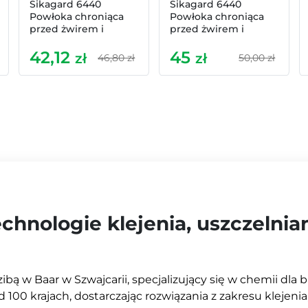
Sikagard 6440
Sikagard 6440
Powłoka chroniąca
Powłoka chroniąca
przed żwirem i
przed żwirem i
kamieniami (czarny)
kamieniami (szary) 1l
42,12
45
1l
zł
zł
46,80 zł
50,00 zł
hnologie klejenia, uszczelnian
bą w Baar w Szwajcarii, specjalizujący się w chemii dla 
 100 krajach, dostarczając rozwiązania z zakresu klejenia,