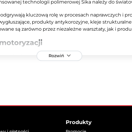
nsowanej technologii polimerowej Sika należy do świato
odgrywają kluczową rolę w procesach naprawczych i pr
 wygłuszające, produkty antykorozyjne, kleje strukturaln
owane są zarówno przez niezależne warsztaty, jak i pro
motoryzacji
Rozwiń
b samochodowych
konstrukcyjnych
ia podwozia
iej wytrzymałości
 o rygorystyczne normy bezpieczeństwa oraz wymagania 
lastycznością, odpornością chemiczną i trwałością, co s
bezpieczeń konstrukcji pojazdów.
Produkty
ka zapewnia wsparcie techniczne, szkolenia oraz szybk
ztatom i firmom motoryzacyjnym w doborze odpowiedni
y i płatności
Promocje