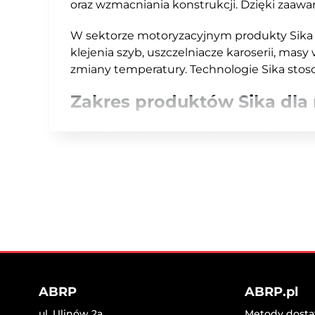
oraz wzmacniania konstrukcji. Dzięki zaawa
W sektorze motoryzacyjnym produkty Sika 
klejenia szyb, uszczelniacze karoserii, masy
zmiany temperatury. Technologie Sika stos
Zakres produktów Sika dla 
Kleje poliuretanowe do montażu szy
Uszczelniacze do karoserii i połączeń 
Masy wygłuszające i antywibracyjne
Produkty antykorozyjne i zabezpieczen
Kleje strukturalne i hybrydowe o wysok
Sika rozwija swoje rozwiązania w oparciu
charakteryzują się wysoką przyczepnością, e
napraw powłok, montażu elementów oraz za
ABRP
ABRP.pl
Dzięki obecności oddziału Sika Poland mar
krajowym. Lokalne doradztwo pomaga wars
ul. Ulinów 2a
Metody dostaw