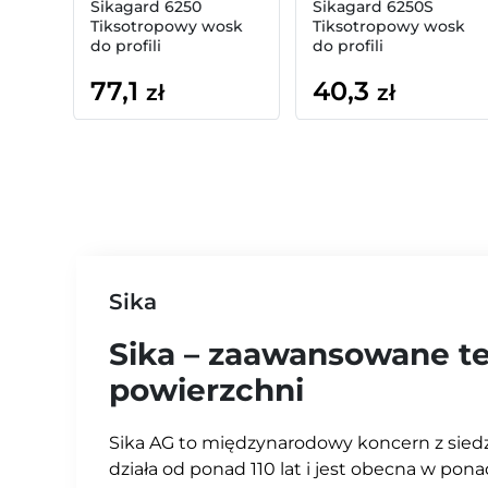
Sikagard 6250
Sikagard 6250S
Tiksotropowy wosk
Tiksotropowy wosk
do profili
do profili
zamkniętych 1l
zamkniętych 500ml
77,1
40,3
spray
zł
zł
Sika
Sika – zaawansowane tec
powierzchni
Sika AG to międzynarodowy koncern z siedzi
działa od ponad 110 lat i jest obecna w ponad