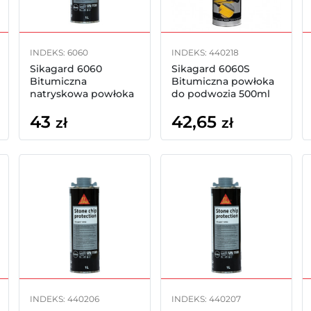
INDEKS: 6060
INDEKS: 440218
Sikagard 6060
Sikagard 6060S
Bitumiczna
Bitumiczna powłoka
natryskowa powłoka
do podwozia 500ml
do podwozia 1l
spray
43
42,65
zł
zł
INDEKS: 440206
INDEKS: 440207