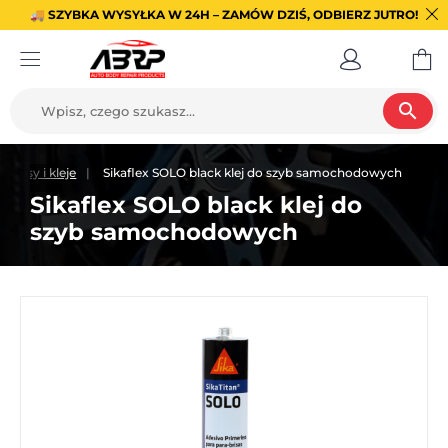
🚚 SZYBKA WYSYŁKA W 24H – ZAMÓW DZIŚ, ODBIERZ JUTRO!
search
Masy i kleje
Sikaflex SOLO black klej do szyb samochodowych
Sikaflex SOLO black klej do
szyb samochodowych